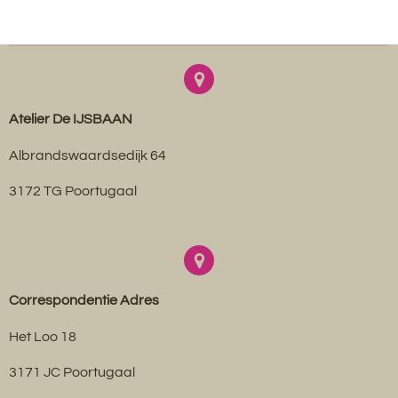
Atelier De IJSBAAN
Albrandswaardsedijk 64
3172 TG Poortugaal
Correspondentie Adres
Het Loo 18
3171 JC Poortugaal