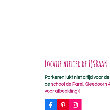
Locatie Atelier de IJSBAAN
Parkeren lukt niet altijd voor d
de
school de Parel, Sleedoorn 
voor afbeelding)!
F
P
I