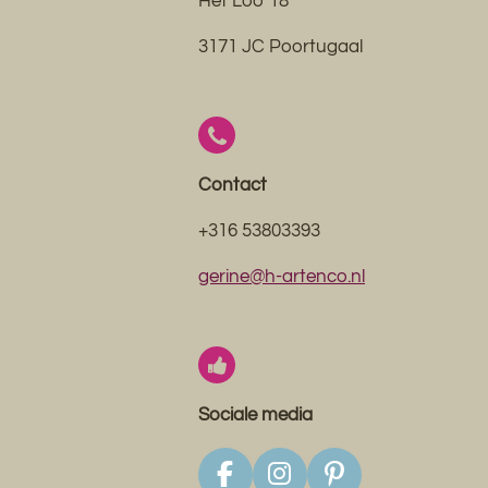
Het Loo 18
3171 JC Poortugaal
Contact
+316 53803393
gerine@h-artenco.nl
Sociale media
F
I
P