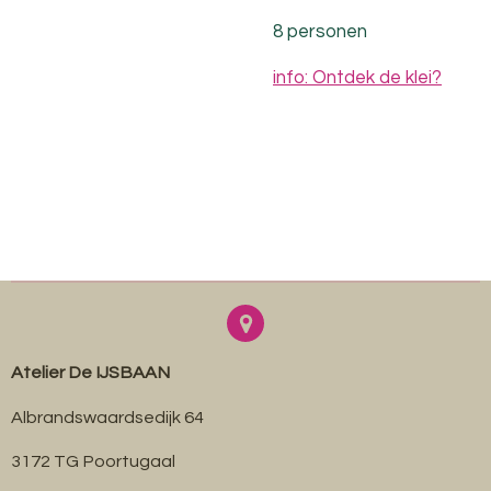
8 personen
info: Ontdek de klei?
Atelier De IJSBAAN
Albrandswaardsedijk 64
3172 TG Poortugaal