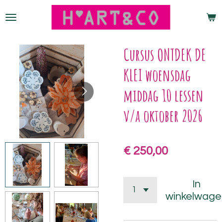
Ga
direct
naar
de
Cursus ONTDEK DE
hoofdinhoud
KLEI woensdag
middag 10 lessen
v/a oktober 2026
€ 250,00
In
winkelwage